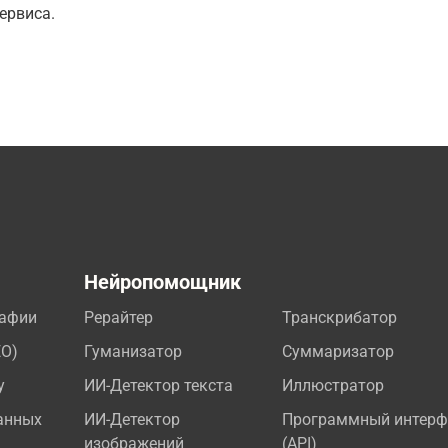
ервиса.
а
Нейропомощник
рафии
Рерайтер
Транскрибатор
EO)
Гуманизатор
Суммаризатор
у
ИИ-Детектор текста
Иллюстратор
анных
ИИ-Детектор
Программный интерф
изображений
(API)