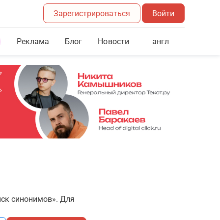
Зарегистрироваться
Войти
Реклама
Блог
англ
Новости
иск синонимов». Для