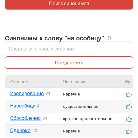
Поиск синонимов
Синонимы к слову "на особицу"
10
Предложить
Синоним
Часть речи
Нрави
Изолированно
наречие
21
0
Наособицу
существительное
4
0
Обособленно
краткое прилагательное
24
0
Одиноко
наречие
20
0