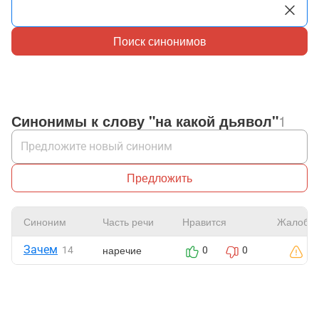
Поиск синонимов
Синонимы к слову "на какой дьявол"
1
Предложить
Синоним
Часть речи
Нравится
Жалоба
Зачем
наречие
14
0
0