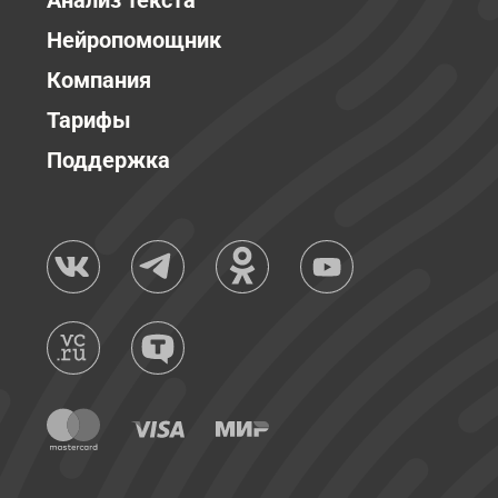
Анализ текста
Нейропомощник
Компания
Тарифы
Поддержка