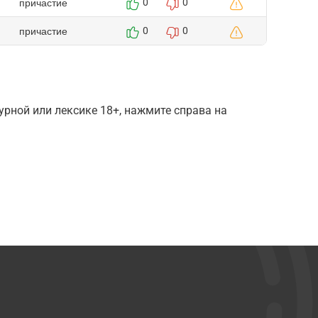
причастие
0
0
причастие
0
0
рной или лексике 18+, нажмите справа на