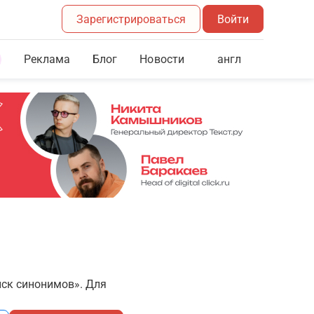
Зарегистрироваться
Войти
Реклама
Блог
англ
Новости
иск синонимов». Для