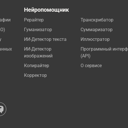
а
Нейропомощник
рафии
Рерайтер
Транскрибатор
EO)
Гуманизатор
Суммаризатор
у
ИИ-Детектор текста
Иллюстратор
анных
ИИ-Детектор
Программный интерф
изображений
(API)
Копирайтер
О сервисе
Корректор