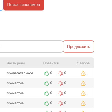
Поиск синонимов
Предложить
Часть речи
Нравится
Жалоба
прилагательное
0
0
причастие
0
0
причастие
0
0
причастие
0
0