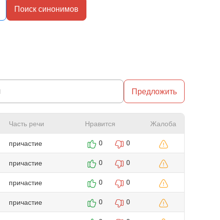
Поиск синонимов
Предложить
Часть речи
Нравится
Жалоба
причастие
0
0
причастие
0
0
причастие
0
0
причастие
0
0