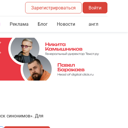
Зарегистрироваться
Войти
Реклама
Блог
англ
Новости
иск синонимов». Для