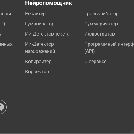
а
Нейропомощник
рафии
Рерайтер
Транскрибатор
EO)
Гуманизатор
Суммаризатор
у
ИИ-Детектор текста
Иллюстратор
анных
ИИ-Детектор
Программный интерф
изображений
(API)
Копирайтер
О сервисе
Корректор