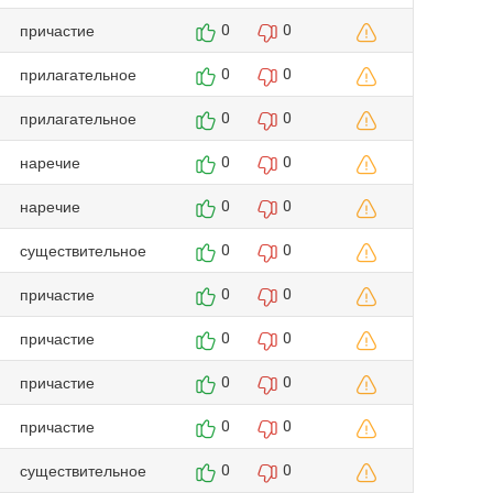
причастие
0
0
прилагательное
0
0
прилагательное
0
0
наречие
0
0
наречие
0
0
существительное
0
0
причастие
0
0
причастие
0
0
причастие
0
0
причастие
0
0
существительное
0
0