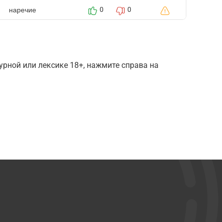
наречие
0
0
рной или лексике 18+, нажмите справа на