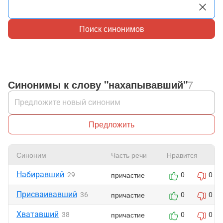
Поиск синонимов
Синонимы к слову "нахапывавший"
7
Предложить
Синоним
Часть речи
Нравится
Набиравший
причастие
29
0
0
Присваивавший
причастие
36
0
0
Хватавший
причастие
38
0
0