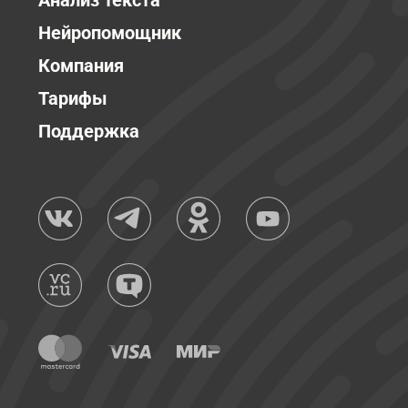
Анализ текста
Нейропомощник
Компания
Тарифы
Поддержка