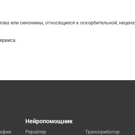
ова или синонимы, относящиеся к оскорбительной, нецензу
ервиса.
а
Нейропомощник
рафии
Рерайтер
Транскрибатор