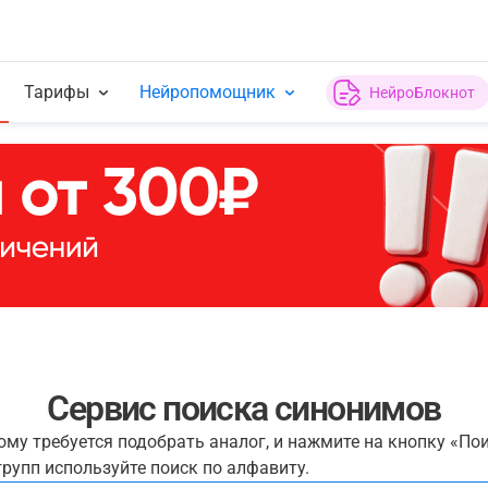
Тарифы
Нейропомощник
НейроБлокнот
Сервис поиска синонимов
рому требуется подобрать аналог, и нажмите на кнопку «По
рупп используйте поиск по алфавиту.