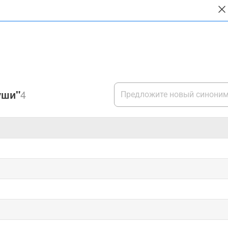
уши"
4