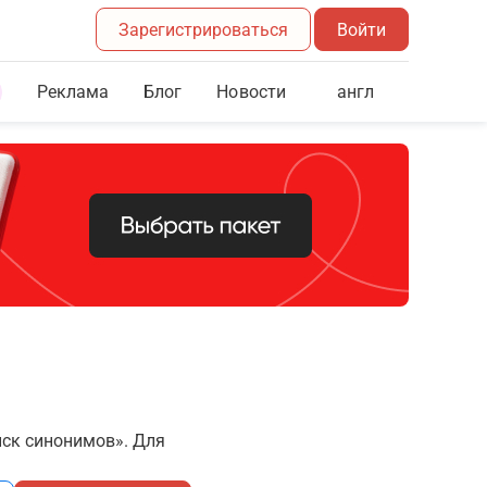
Зарегистрироваться
Войти
Реклама
Блог
англ
Новости
иск синонимов». Для