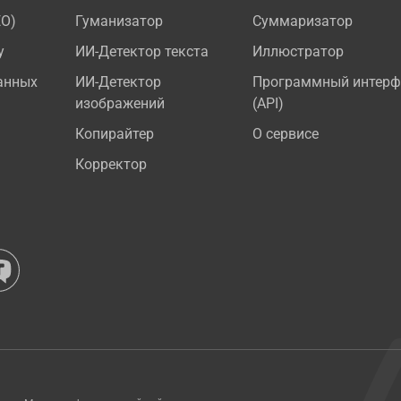
EO)
Гуманизатор
Суммаризатор
у
ИИ-Детектор текста
Иллюстратор
анных
ИИ-Детектор
Программный интерф
изображений
(API)
Копирайтер
О сервисе
Корректор