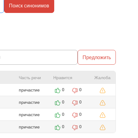
Поиск синонимов
Предложить
Часть речи
Нравится
Жалоба
причастие
0
0
причастие
0
0
причастие
0
0
причастие
0
0