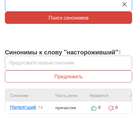
Поиск синонимов
Синонимы к слову "настороживший"
1
Предложить
Синоним
Часть речи
Нравится
Жа
Напрягший
причастие
14
0
0