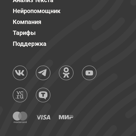
Анализ текста
Нейропомощник
Компания
Тарифы
Поддержка