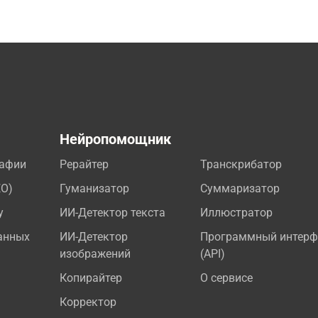
а
Нейропомощник
рафии
Рерайтер
Транскрибатор
EO)
Гуманизатор
Суммаризатор
у
ИИ-Детектор текста
Иллюстратор
анных
ИИ-Детектор
Программный интерф
изображений
(API)
Копирайтер
О сервисе
Корректор