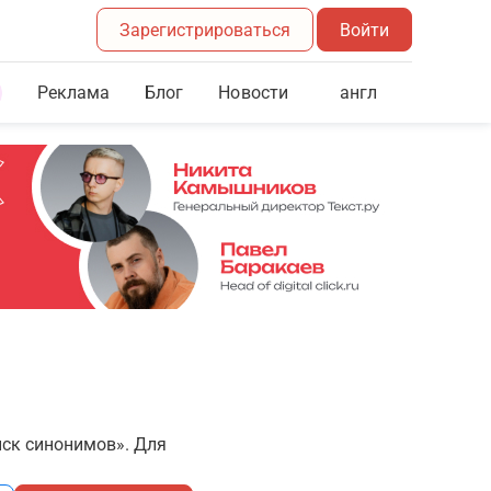
Зарегистрироваться
Войти
Реклама
Блог
англ
Новости
иск синонимов». Для