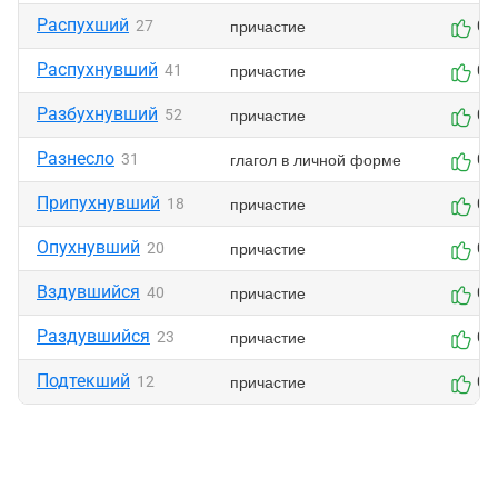
Распухший
причастие
27
0
Распухнувший
причастие
41
0
Разбухнувший
причастие
52
0
Разнесло
глагол в личной форме
31
0
Припухнувший
причастие
18
0
Опухнувший
причастие
20
0
Вздувшийся
причастие
40
0
Раздувшийся
причастие
23
0
Подтекший
причастие
12
0