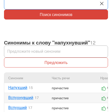
Поиск синонимов
Синонимы к слову "напухнувший"
12
Предложить
Синоним
Часть речи
Нравит
Напухший
причастие
15
0
Вспухнувший
причастие
17
0
Вспухший
причастие
17
0