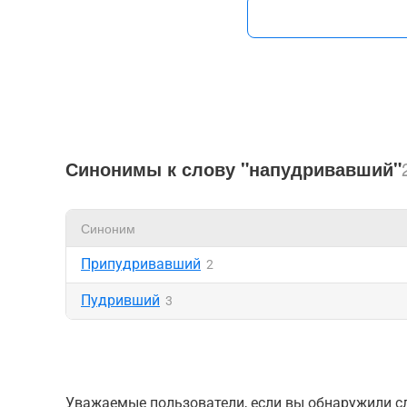
Синонимы к слову "напудривавший"
Синоним
Припудривавший
2
Пудривший
3
Уважаемые пользователи, если вы обнаружили сл