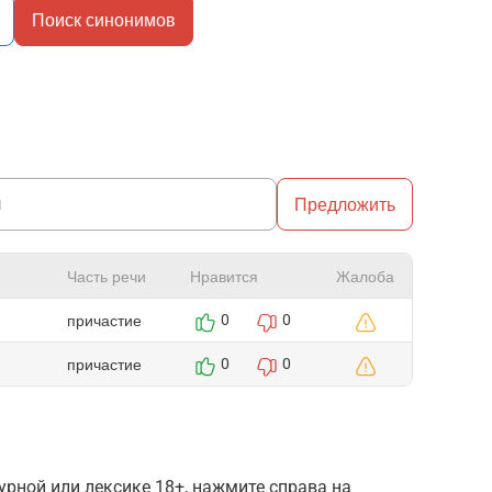
Поиск синонимов
Предложить
Часть речи
Нравится
Жалоба
причастие
0
0
причастие
0
0
рной или лексике 18+, нажмите справа на