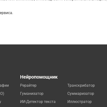
ервиса.
а
Нейропомощник
рафии
Рерайтер
Транскрибатор
EO)
Гуманизатор
Суммаризатор
у
ИИ-Детектор текста
Иллюстратор