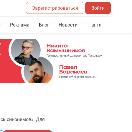
Зарегистрироваться
Войти
Реклама
Блог
англ
Новости
иск синонимов». Для