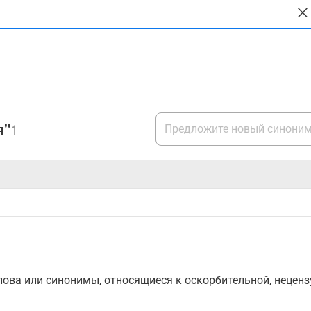
я"
1
ова или синонимы, относящиеся к оскорбительной, нецензу