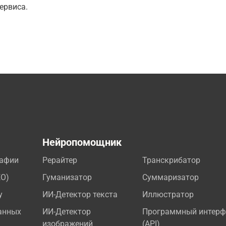
ервиса.
а
Нейропомощник
рафии
Рерайтер
Транскрибатор
EO)
Гуманизатор
Суммаризатор
у
ИИ-Детектор текста
Иллюстратор
анных
ИИ-Детектор
Программный интерф
изображений
(API)