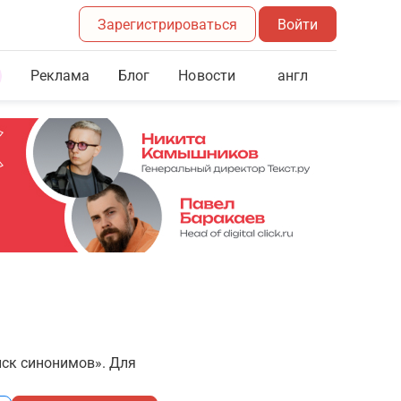
Зарегистрироваться
Войти
Реклама
Блог
англ
Новости
иск синонимов». Для