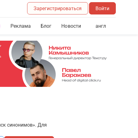
Зарегистрироваться
Войти
Реклама
Блог
англ
Новости
иск синонимов». Для