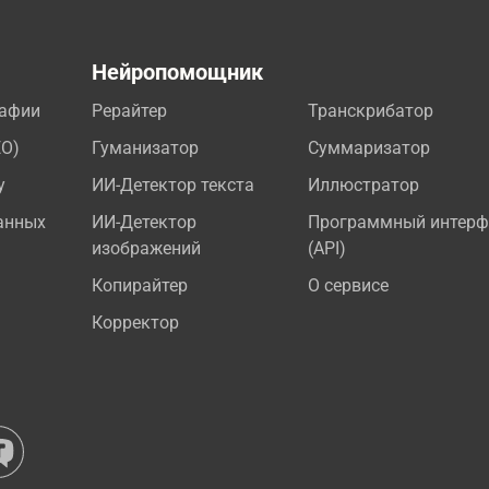
а
Нейропомощник
рафии
Рерайтер
Транскрибатор
EO)
Гуманизатор
Суммаризатор
у
ИИ-Детектор текста
Иллюстратор
анных
ИИ-Детектор
Программный интерф
изображений
(API)
Копирайтер
О сервисе
Корректор