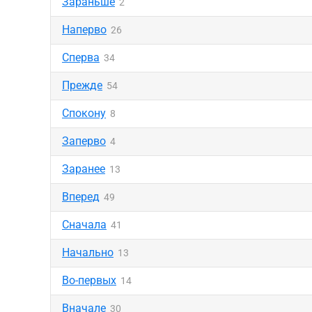
Зараньше
2
Наперво
26
Сперва
34
Прежде
54
Спокону
8
Заперво
4
Заранее
13
Вперед
49
Сначала
41
Начально
13
Во-первых
14
Вначале
30