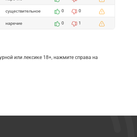
существительное
0
0
наречие
0
1
рной или лексике 18+, нажмите справа на