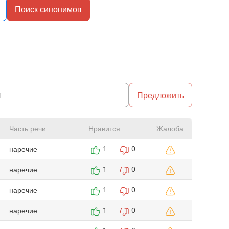
Поиск синонимов
Предложить
Часть речи
Нравится
Жалоба
наречие
1
0
наречие
1
0
наречие
1
0
наречие
1
0