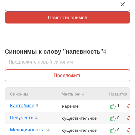
Поиск синонимов
Синонимы к слову "напевность"
4
Предложить
Синоним
Часть речи
Нравится
Кантабиле
наречие
3
1
Певучесть
существительное
4
0
Мелодичность
существительное
14
0