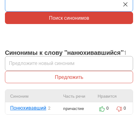
Поиск синонимов
Синонимы к слову "нанюхивавшийся"
1
Предложить
Синоним
Часть речи
Нравится
Понюхивавший
причастие
2
0
0