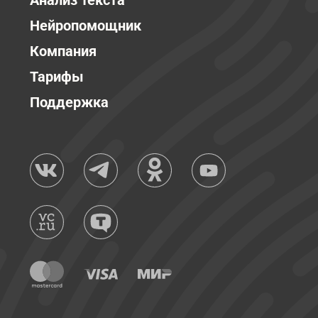
Анализ текста
Нейропомощник
Компания
Тарифы
Поддержка