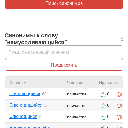
Поиск синонимов
Синонимы к слову
6
"намусоливающийся"
Предложить
Синоним
Часть речи
Нравится
Пачкающийся
причастие
60
0
0
Слюнявящийся
причастие
5
0
0
Слюнящийся
причастие
5
0
0
Наслюнивающийся