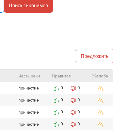
Поиск синонимов
Предложить
Часть речи
Нравится
Жалоба
причастие
0
0
причастие
0
0
причастие
0
0
причастие
0
0