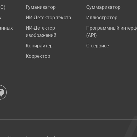
EO)
Гуманизатор
Суммаризатор
у
ИИ-Детектор текста
Иллюстратор
анных
ИИ-Детектор
Программный интерф
изображений
(API)
Копирайтер
О сервисе
Корректор