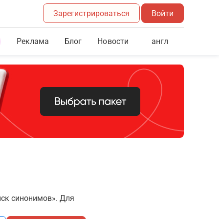
Зарегистрироваться
Войти
Реклама
Блог
англ
Новости
иск синонимов». Для