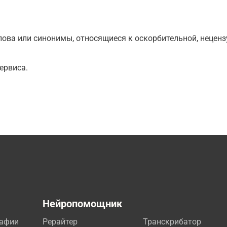
ова или синонимы, относящиеся к оскорбительной, нецензу
ервиса.
а
Нейропомощник
рафии
Рерайтер
Транскрибатор