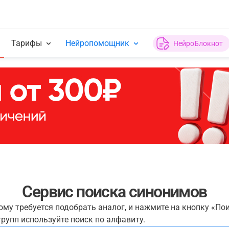
Тарифы
Нейропомощник
НейроБлокнот
Сервис поиска синонимов
рому требуется подобрать аналог, и нажмите на кнопку «По
рупп используйте поиск по алфавиту.