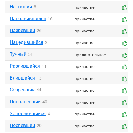
Натекший
причастие
8
0
Наполнившийся
причастие
16
0
Назревший
причастие
26
0
Нацедившийся
причастие
2
0
Тучный
прилагательное
51
0
Разлившийся
причастие
11
0
Влившийся
причастие
13
0
Созревший
причастие
44
0
Пополневший
причастие
40
0
Заполнившийся
причастие
4
0
Поспевший
причастие
20
0