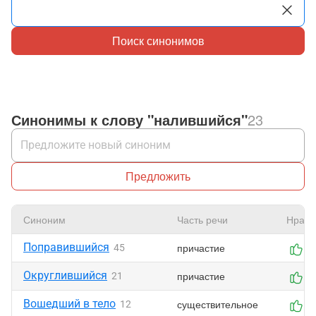
Поиск синонимов
Синонимы к слову "налившийся"
23
Предложить
Синоним
Часть речи
Нрави
Поправившийся
причастие
45
0
Округлившийся
причастие
21
0
Вошедший в тело
существительное
12
0