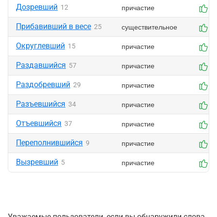
Дозревший
причастие
12
0
Прибавивший в весе
существительное
25
0
Округлевший
причастие
15
0
Раздавшийся
причастие
57
0
Раздобревший
причастие
29
0
Разъевшийся
причастие
34
0
Отъевшийся
причастие
37
0
Переполнившийся
причастие
9
0
Вызревший
причастие
5
0
Уважаемые пользователи, если вы обнаружили слова