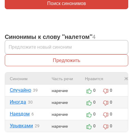
Поиск синонимов
Синонимы к слову "налетом"
4
Предложить
Синоним
Часть речи
Нравится
Жал
Случайно
наречие
39
0
0
Иногда
наречие
30
0
0
Наездом
наречие
6
0
0
Урывками
наречие
29
0
0