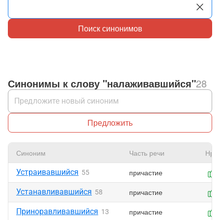
Поиск синонимов
Синонимы к слову "налаживавшийся"
28
Предложить
Синоним
Часть речи
Нра
Устраивавшийся
причастие
55
Устанавливавшийся
причастие
58
Приноравливавшийся
причастие
13