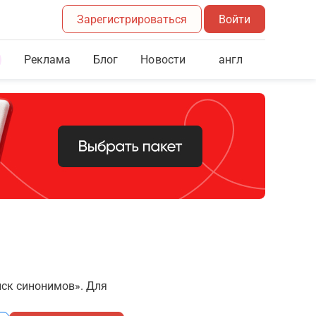
Зарегистрироваться
Войти
Реклама
Блог
англ
Новости
иск синонимов». Для