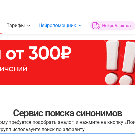
Тарифы
Нейропомощник
НейроБлокнот
Сервис поиска синонимов
рому требуется подобрать аналог, и нажмите на кнопку «По
рупп используйте поиск по алфавиту.