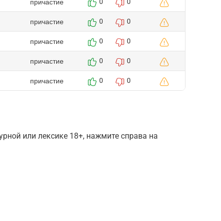
причастие
0
0
причастие
0
0
причастие
0
0
причастие
0
0
причастие
0
0
рной или лексике 18+, нажмите справа на