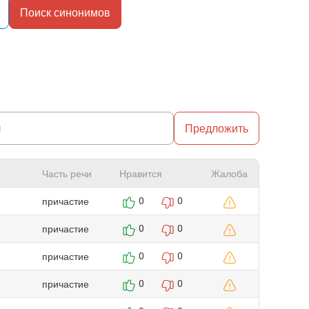
Поиск синонимов
Предложить
Часть речи
Нравится
Жалоба
причастие
0
0
причастие
0
0
причастие
0
0
причастие
0
0