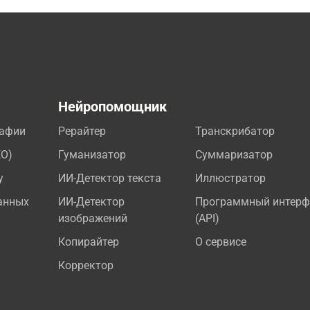
а
Нейропомощник
рафии
Рерайтер
Транскрибатор
EO)
Гуманизатор
Суммаризатор
у
ИИ-Детектор текста
Иллюстратор
анных
ИИ-Детектор
Программный интерф
изображений
(API)
Копирайтер
О сервисе
Корректор