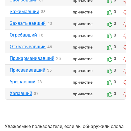
причастие
61
0
Зажимавший
причастие
33
0
Захватывавший
причастие
43
0
Огребавший
причастие
16
0
Отхватывавший
причастие
46
0
Прикарманивавший
причастие
25
0
Присваивавший
причастие
36
0
Урывавший
причастие
28
0
Хапавший
причастие
37
0
Уважаемые пользователи, если вы обнаружили слова