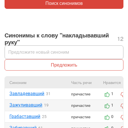
Поиск синонимов
Синонимы к слову "накладывавший
12
руку"
Предложить
Синоним
Часть речи
Нравится
Завладевавший
причастие
31
1
Зажуливавший
причастие
19
1
Грабаставший
причастие
25
0
Забиравший