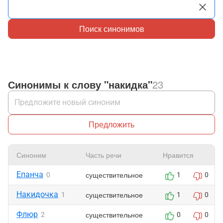
Поиск синонимов
Синонимы к слову "накидка"
23
Предложить
Синоним
Часть речи
Нравится
Епанча
существительное
0
1
0
Накидочка
существительное
1
1
0
Флюр
существительное
2
0
0