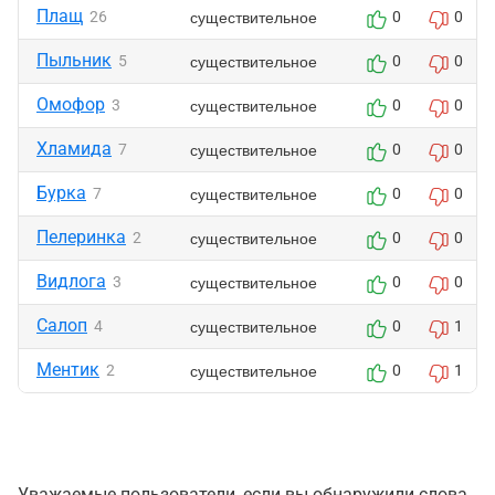
Плащ
существительное
26
0
0
Пыльник
существительное
5
0
0
Омофор
существительное
3
0
0
Хламида
существительное
7
0
0
Бурка
существительное
7
0
0
Пелеринка
существительное
2
0
0
Видлога
существительное
3
0
0
Салоп
существительное
4
0
1
Ментик
существительное
2
0
1
Уважаемые пользователи, если вы обнаружили слова