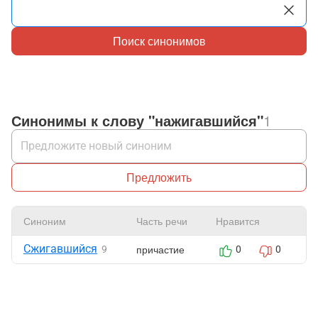
Поиск синонимов
Синонимы к слову "нажигавшийся"
1
Предложить
Синоним
Часть речи
Нравится
Ж
Сжигавшийся
причастие
9
0
0