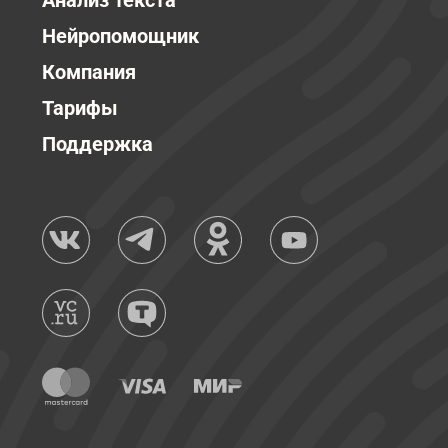
Анализ текста
Нейропомощник
Компания
Тарифы
Поддержка