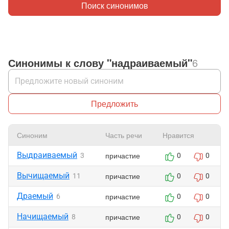
Поиск синонимов
Синонимы к слову "надраиваемый"
6
Предложить
Синоним
Часть речи
Нравится
Выдраиваемый
причастие
3
0
0
Вычищаемый
причастие
11
0
0
Драемый
причастие
6
0
0
Начищаемый
причастие
8
0
0