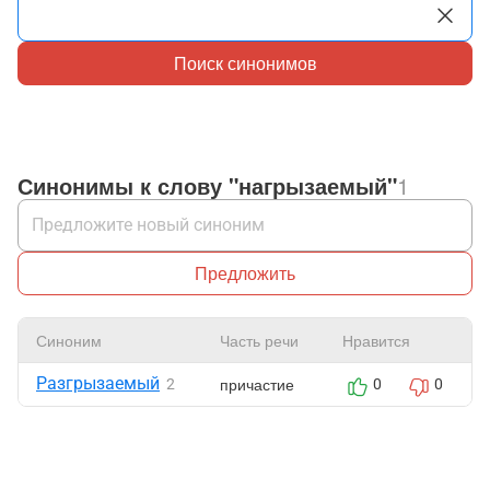
Поиск синонимов
Синонимы к слову "нагрызаемый"
1
Предложить
Синоним
Часть речи
Нравится
Разгрызаемый
причастие
2
0
0