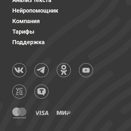
Анализ текста
Нейропомощник
Компания
Тарифы
Поддержка