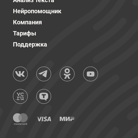
Анализ текста
Нейропомощник
Компания
Тарифы
Поддержка