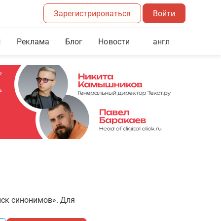
Зарегистрироваться
Войти
Реклама
Блог
англ
Новости
иск синонимов». Для