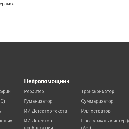
ервиса.
а
Нейропомощник
рафии
Рерайтер
Транскрибатор
EO)
Гуманизатор
Суммаризатор
у
ИИ-Детектор текста
Иллюстратор
анных
ИИ-Детектор
Программный интерф
изображений
(API)