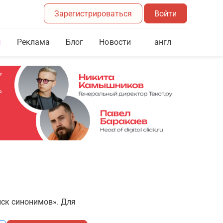
Зарегистрироваться
Войти
Реклама
Блог
англ
Новости
иск синонимов». Для