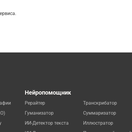
ервиса.
а
Нейропомощник
рафии
Рерайтер
Транскрибатор
EO)
Гуманизатор
Суммаризатор
у
ИИ-Детектор текста
Иллюстратор