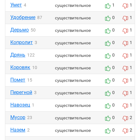
Умет
существительное
4
1
1
Удобрение
существительное
87
0
1
Дерьмо
существительное
50
0
1
Копролит
существительное
3
0
1
Дрянь
существительное
122
0
1
Коровяк
существительное
10
0
1
Помет
существительное
15
0
1
Перегной
существительное
3
0
1
Навозец
существительное
1
0
1
Мусор
существительное
23
0
2
Назем
существительное
2
0
2