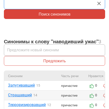
Поиск синонимов
Синонимы к слову "наводивший ужас"
3
Предложить
Синоним
Часть речи
Нравится
Запугивавший
причастие
15
0
Стращавший
причастие
14
0
Терроризировавший
причастие
12
0