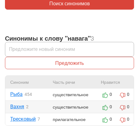
Поиск синонимов
Синонимы к слову "навага"
3
Предложить
Синоним
Часть речи
Нравится
Рыба
существительное
454
0
0
Вахня
существительное
2
0
0
Тресковый
прилагательное
7
0
0