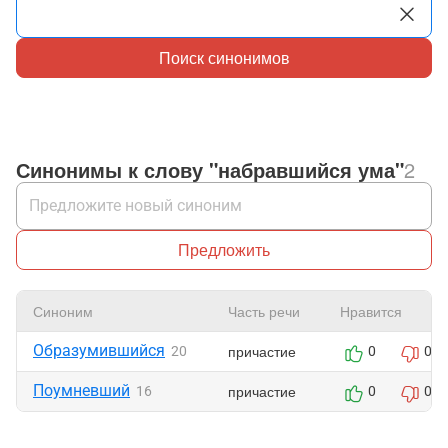
Поиск синонимов
Синонимы к слову "набравшийся ума"
2
Предложить
Синоним
Часть речи
Нравится
Образумившийся
причастие
20
0
0
Поумневший
причастие
16
0
0