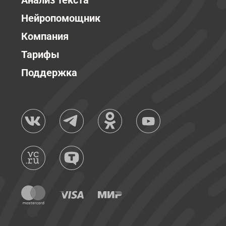
Анализ текста
Нейропомощник
Компания
Тарифы
Поддержка