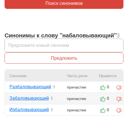
Поиск синонимов
Синонимы к слову "набаловывающий"
3
Предложить
Синоним
Часть речи
Нравится
Разбаловывающий
причастие
3
0
0
Забаловывающий
причастие
3
0
0
Избаловывающий
причастие
3
0
0