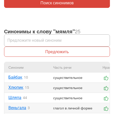
Поиск синонимов
Синонимы к слову "мямля"
25
Предложить
Синоним
Часть речи
Нрави
Байбак
существительное
10
2
Хлюпик
существительное
15
1
Шляпа
существительное
44
1
Веньгала
глагол в личной форме
3
1