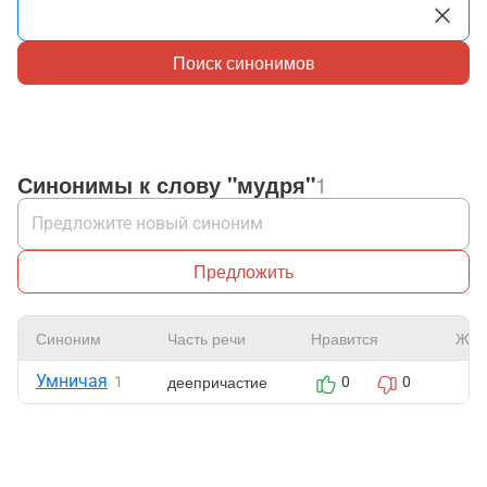
Поиск синонимов
Синонимы к слову "мудря"
1
Предложить
Синоним
Часть речи
Нравится
Жал
Умничая
деепричастие
1
0
0