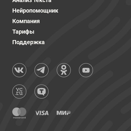
Анализ текста
Нейропомощник
Компания
Тарифы
Поддержка