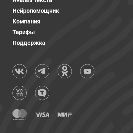
Анализ текста
Нейропомощник
Компания
Тарифы
Поддержка