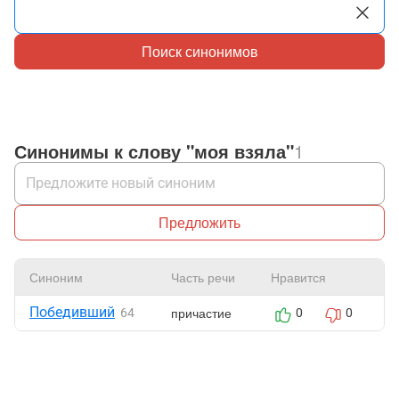
Поиск синонимов
Синонимы к слову "моя взяла"
1
Предложить
Синоним
Часть речи
Нравится
Ж
Победивший
причастие
64
0
0