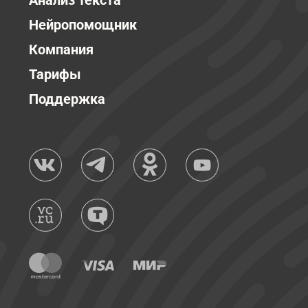
Анализ текста
Нейропомощник
Компания
Тарифы
Поддержка