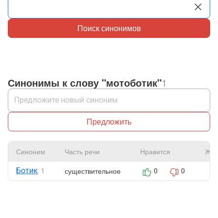
Поиск синонимов
Синонимы к слову "мотоботик"
1
Предложить
Синоним
Часть речи
Нравится
Жал
Ботик
существительное
1
0
0