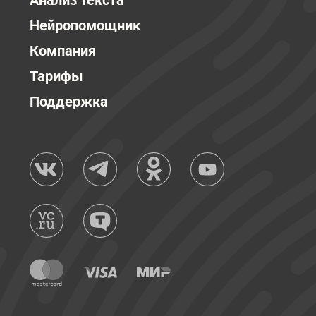
Анализ текста
Нейропомощник
Компания
Тарифы
Поддержка