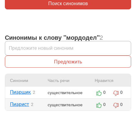
Поиск синонимов
Синонимы к слову "мордодел"
2
Предложить
Синоним
Часть речи
Нравится
Пиарщик
существительное
2
0
0
Пиарист
существительное
2
0
0