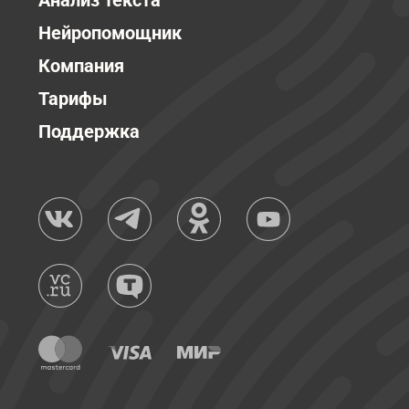
Анализ текста
Нейропомощник
Компания
Тарифы
Поддержка