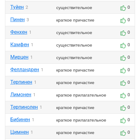
Туйен
существительное
2
0
Пинен
краткое причастие
3
0
Фенхен
существительное
1
0
Камфен
существительное
1
0
Мирцен
существительное
1
0
Фелландрен
краткое причастие
1
0
Терпинен
краткое причастие
1
0
Лимонен
краткое прилагательное
1
0
Терпинолен
краткое причастие
1
0
Бибинен
краткое прилагательное
1
0
Цимнен
краткое причастие
1
0