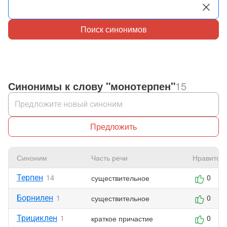
Поиск синонимов
Синонимы к слову "монотерпен"
15
Предложить
Синоним
Часть речи
Нравится
Терпен
существительное
14
0
Борнилен
существительное
1
0
Трициклен
краткое причастие
1
0