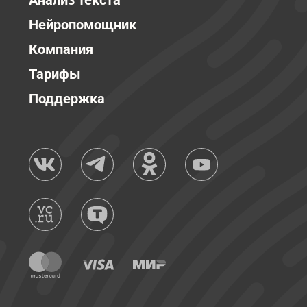
Анализ текста
Нейропомощник
Компания
Тарифы
Поддержка