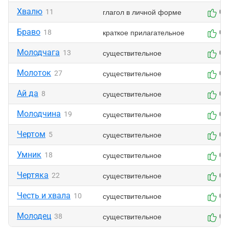
Хвалю
глагол в личной форме
11
0
Браво
краткое прилагательное
18
0
Молодчага
существительное
13
0
Молоток
существительное
27
0
Ай да
существительное
8
0
Молодчина
существительное
19
0
Чертом
существительное
5
0
Умник
существительное
18
0
Чертяка
существительное
22
0
Честь и хвала
существительное
10
0
Молодец
существительное
38
0