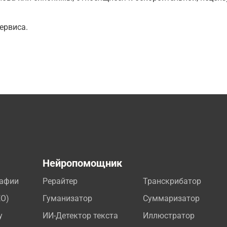
ервиса.
а
Нейропомощник
рафии
Рерайтер
Транскрибатор
EO)
Гуманизатор
Суммаризатор
у
ИИ-Детектор текста
Иллюстратор