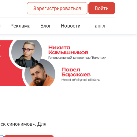
Зарегистрироваться
Войти
Реклама
Блог
англ
Новости
иск синонимов». Для