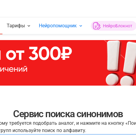
Тарифы
Нейропомощник
НейроБлокнот
Сервис поиска синонимов
рому требуется подобрать аналог, и нажмите на кнопку «По
рупп используйте поиск по алфавиту.