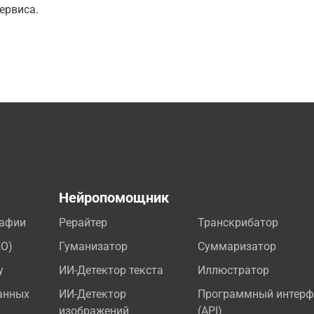
ервиса.
а
Нейропомощник
рафии
Рерайтер
Транскрибатор
EO)
Гуманизатор
Суммаризатор
у
ИИ-Детектор текста
Иллюстратор
анных
ИИ-Детектор
Программный интерф
изображений
(API)