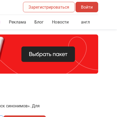
Зарегистрироваться
Войти
Реклама
Блог
англ
Новости
иск синонимов». Для