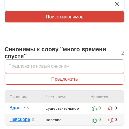
Поиск синонимов
Синонимы к слову "много времени
2
спустя"
Предложить
Синоним
Часть речи
Нравится
Вдолге
существительное
6
0
0
Невскоре
наречие
3
0
0