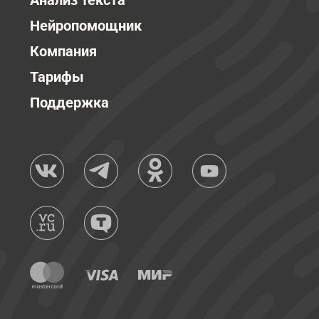
Анализ текста
Нейропомощник
Компания
Тарифы
Поддержка