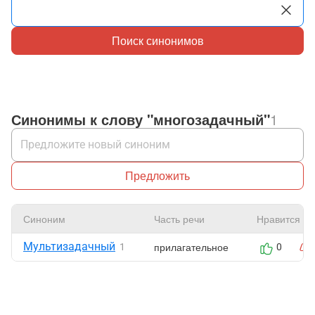
Поиск синонимов
Синонимы к слову "многозадачный"
1
Предложить
Синоним
Часть речи
Нравится
Мультизадачный
прилагательное
1
0